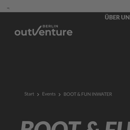
Zur
Zur
Zum
ÜBER UN
Navigation
Suche
Hauptinhalt
Start
Events
BOOT & FUN INWATER
BOOT & F