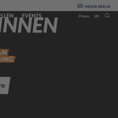
Veranstalter
:
INNEN
ELLEN
EVENTS
Presse
EN
rn