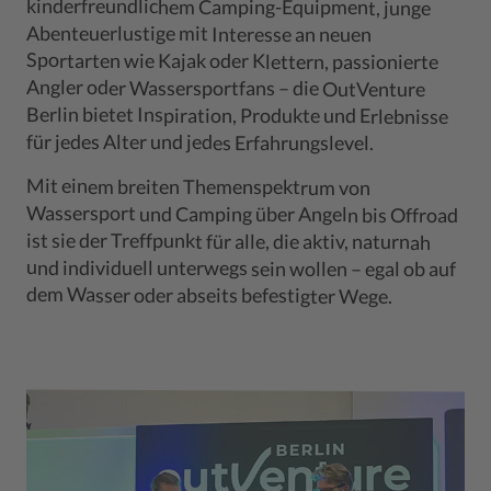
kinderfreundlichem Camping-Equipment, junge
Abenteuerlustige mit Interesse an neuen
Sportarten wie Kajak oder Klettern, passionierte
Angler oder Wassersportfans – die OutVenture
für jedes Alter und jedes Erfahrungslevel.
Mit einem breiten Themenspektrum von
Wassersport und Camping über Angeln bis Offroad
und individuell unterwegs sein wollen – egal ob auf
ist sie der Treffpunkt für alle, die aktiv, naturnah
dem Wasser oder abseits befestigter Wege.