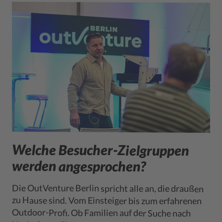
Welche Besucher-Zielgruppen
werden angesprochen?
Die OutVenture Berlin spricht alle an, die draußen
zu Hause sind. Vom Einsteiger bis zum erfahrenen
Berlin bietet Inspiration, Produkte und Erlebnisse
Outdoor-Profi. Ob Familien auf der Suche nach