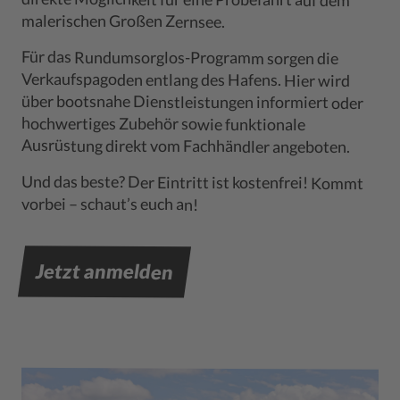
malerischen Großen Zernsee.
Für das Rundumsorglos-Programm sorgen die
über bootsnahe Dienstleistungen informiert oder
Verkaufspagoden entlang des Hafens. Hier wird
hochwertiges Zubehör sowie funktionale
Ausrüstung direkt vom Fachhändler angeboten.
Und das beste? Der Eintritt ist kostenfrei! Kommt
vorbei – schaut’s euch an!
Jetzt anmelden