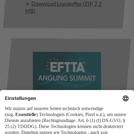
Download Logokoffer
(ZIP, 7,2
MB)
Download Logokoffer
(ZIP, 10,4
MB)