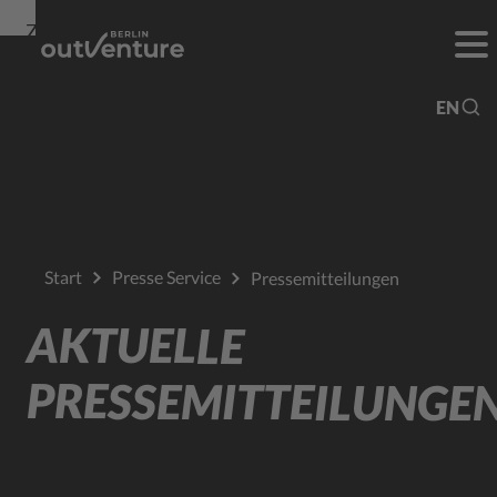
Zur
Zur
Zum
Navigation
Suche
Hauptinhalt
EN
Start
Presse Service
Pressemitteilungen
AKTUELLE
PRESSEMITTEILUNGE