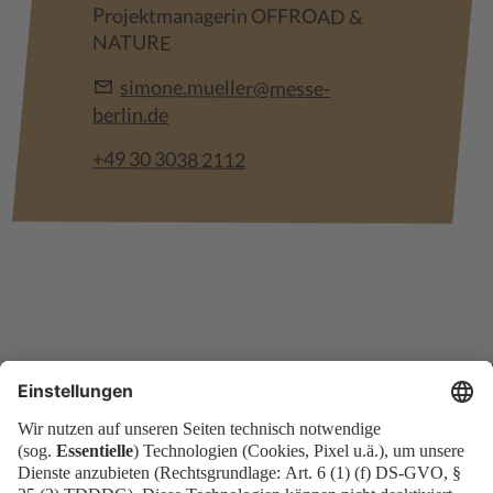
Projektmanagerin OFFROAD &
NATURE
simone.mueller@messe-
berlin.de
+49 30 3038 2112