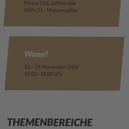
Messe Süd, Jafféstraße
Halle 21– Masurenallee
Wann?
26. - 29. November 2026
10.00 - 18.00 Uhr
THEMENBEREICHE