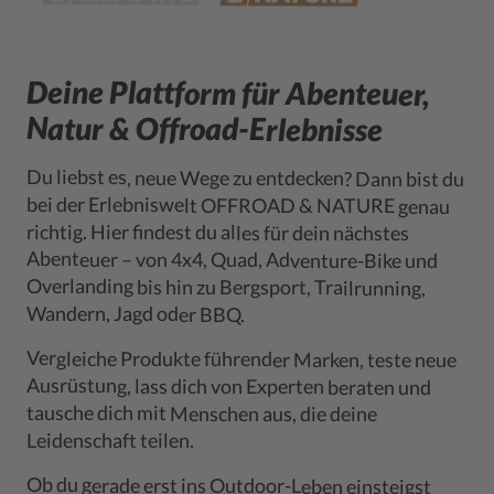
Deine Plattform für Abenteuer,
Natur & Offroad-Erlebnisse
Du liebst es, neue Wege zu entdecken? Dann bist du
bei der Erlebniswelt OFFROAD & NATURE genau
richtig. Hier findest du alles für dein nächstes
Abenteuer – von 4x4, Quad, Adventure-Bike und
Overlanding bis hin zu Bergsport, Trailrunning,
Wandern, Jagd oder BBQ.
Vergleiche Produkte führender Marken, teste neue
Ausrüstung, lass dich von Experten beraten und
tausche dich mit Menschen aus, die deine
Leidenschaft teilen.
Ob du gerade erst ins Outdoor-Leben einsteigst
oder bereits erfahren unterwegs bist – hier findest