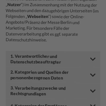
„
Nutzer
“) im Zusammenhang mit der Nutzung der
Webseiten und den dazugehörigen Unterseiten (im
Folgenden „
Webseiten
“) sowie der Online-
Angebote/Präsenz der Messe Berlin und
Marketing. Für besondere Fälle der
Datenverarbeitung gibt es ggf. separate
Datenschutzhinweise.
1. Verantwortlicher und
Datenschutzbeauftragter
2. Kategorien und Quellen der
personenbezogenen Daten
3. Verarbeitungszwecke und
Rechtsgrundlagen
4. Kategorien der Empfänger