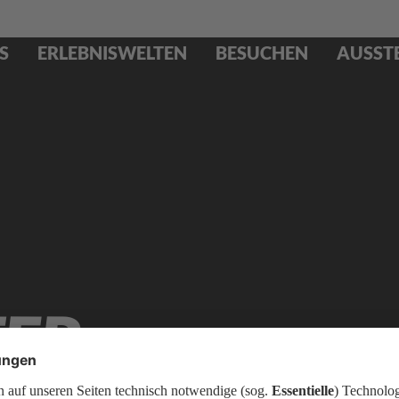
S
ERLEBNISWELTEN
BESUCHEN
AUSST
ER